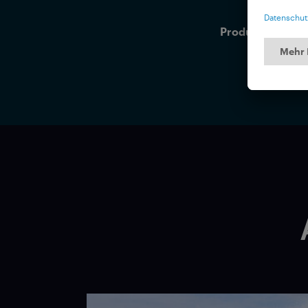
Flo
Produktion:
202