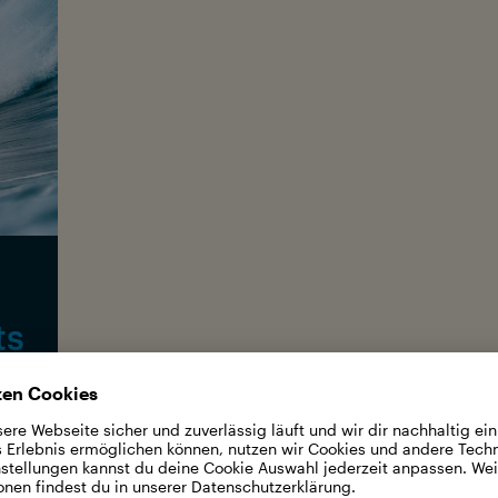
©
ts
min (Int. OCEAN FILM TOUR edit)
th Malloy, Andrew Schoneberger
ista Funk, Jeannette Funk, Carissa
re, Moana Jones Wong, Nathan