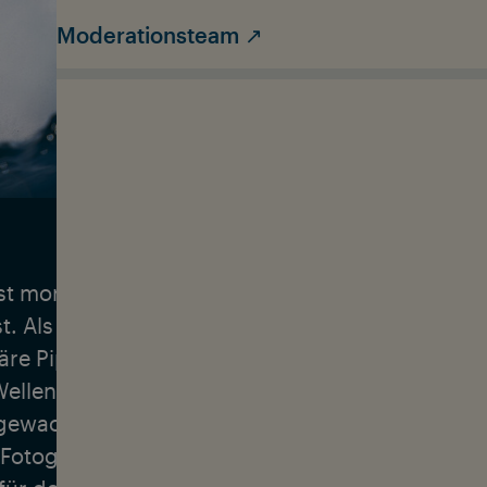
Moderationsteam ↗
ist morgens die Erste im Wasser und abends die L
t. Als eine der wenigen professionellen Surffot
äre Pipeline auf Hawaii – eine der gefährlichste
Wellen der Welt – zu ihrem Arbeitsplatz und Hap
ewachsen ist Christa allerdings in Colorado, w
 Fotografie entdeckte. Später kombinierte sie die