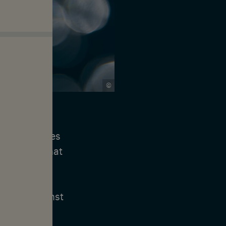
©
etzte, die es
ografinnen hat
n und
py Place
o sie zunächst
s mit ihrer