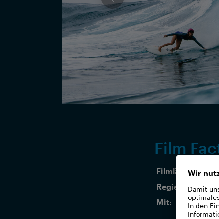
Film Fac
Filmlänge:
15 
Regie:
Kei
Mit:
Chr
Moo