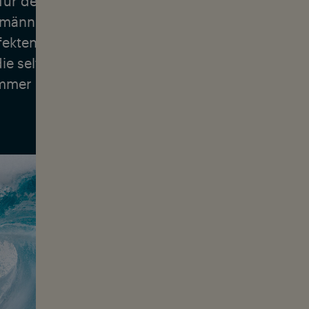
für den Ozean und schaffte es, ihren eigenen We
ännlich dominierte Surfszene zu finden. Heute 
ekten Winkel für ihre Bilder, genießt aber auch 
ie seltenen Momente der Ruhe. Ihr filmisches Por
immer lohnt, an seine Träume zu glauben.