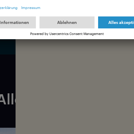
rence und viele mehr
5, USA, Hawaii, Bimarian Films
Alle Filme der Vol. 1