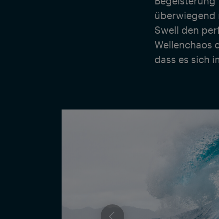
Begeisterung 
überwiegend m
Swell den perf
Wellenchaos d
dass es sich 