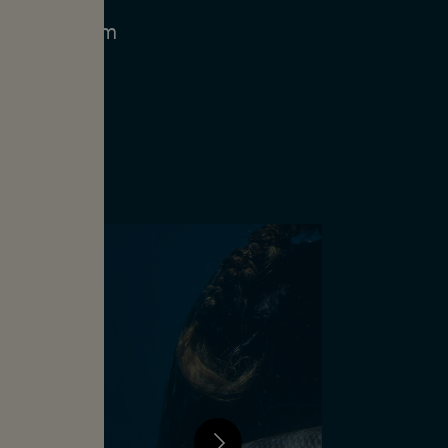
g in die
sucht sie im
mitten im
trät zeigt,