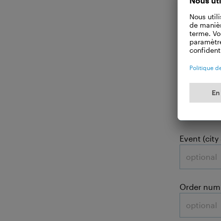
Your
Subject:
Event (city
Order num