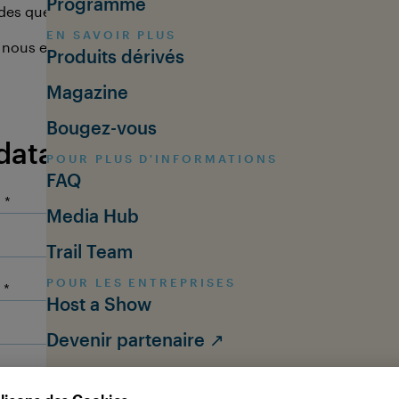
Programme
des questions - nous ferons de notre mieux pour vous aider
EN SAVOIR PLUS
 nous envoyer vos questions en
anglais
ou
allemand
. Nous
Produits dérivés
de votre attention.
Magazine
Bougez-vous
data
POUR PLUS D'INFORMATIONS
FAQ
:
Media Hub
Trail Team
POUR LES ENTREPRISES
Host a Show
Devenir partenaire ↗
QU'EST-CE QUE L'OCEAN TOUR?
À propos de l'OCEAN TOUR