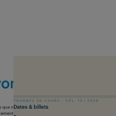
Skip to main content
Contactez nous
ns-nous faire p
TOURNÉE EN COURS : VOL. 12 | 2026
Dates & billets
s que notre
FAQ
répondra à la plupart des questions ou vo
ctement. N'hésitez pas à commenter le programme de films 