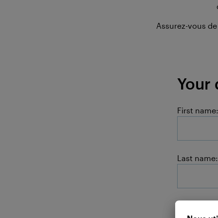
Assurez-vous de
Your 
First name
Last name:
E-mail: