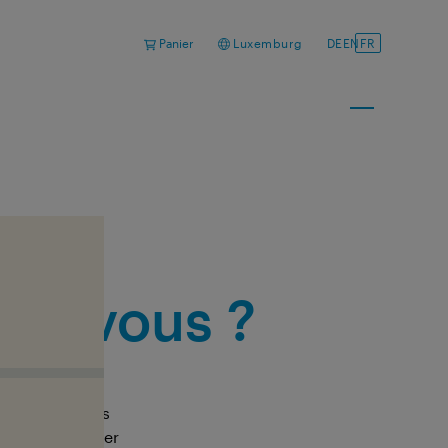
Panier
Luxemburg
DE
EN
FR
our vous ?
us pouvez nous
ou à nous poser