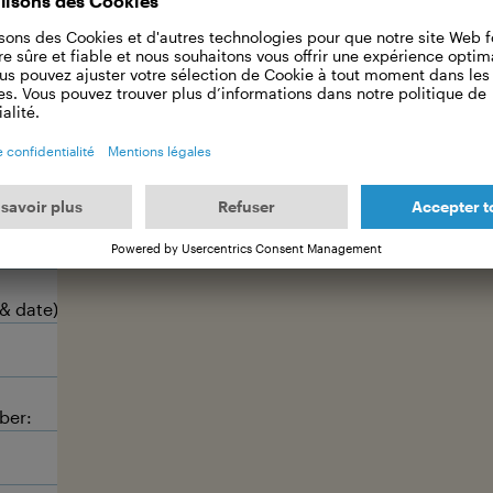
Équipe d'animation ↗
 message
 & date):
ber: