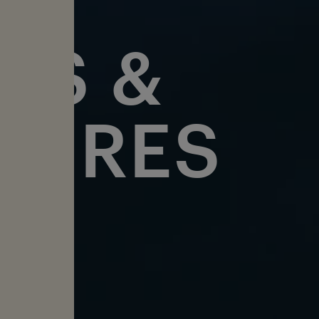
DS &
TURES
 TRAILER