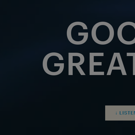
GOO
GREA
↓ LIST