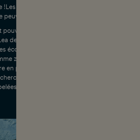
e !Les animaux sont chassés à grande échelle et 
e peuvent plus se reconstituer.
pouvons-nous inverser cette tendance ? C'est l
ea depuis des années. Il veut découvrir comme
es écosystèmes sains et quelles zones devraient
me zones marines protégées, pour que les ani
re en paix et que l'océan soit en équilibre. OL
echerches et ses succès dans la création de zon
elées « Hope Spots ».