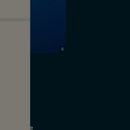
©
'années.
e que les
 sont en
e depuis 20
 durant cette