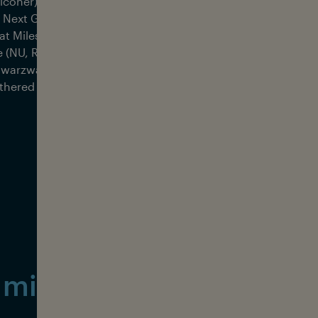
lconer); The Atol (Sven Faulconer);
 Next Generation (Sven Faulconer); A
at Milestone (Sven Faulconer); Ocean
e (NU, Raz Ohara, JO.KE, Christopher
warzwalder, Johannes Laumer,
thered Sun)
 might be interesting fo