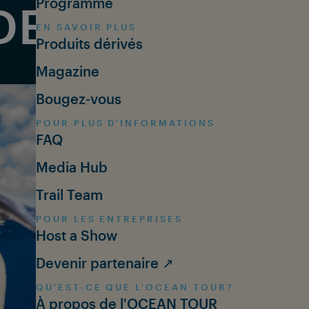
Programme
DER THAN TR
EN SAVOIR PLUS
Produits dérivés
Magazine
Bougez-vous
POUR PLUS D'INFORMATIONS
FAQ
Media Hub
Trail Team
POUR LES ENTREPRISES
Host a Show
Devenir partenaire ↗
QU'EST-CE QUE L'OCEAN TOUR?
À propos de l'OCEAN TOUR