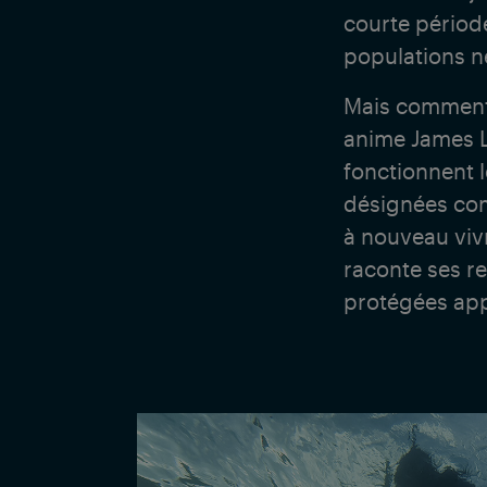
courte périod
populations n
Mais comment 
anime James L
fonctionnent l
désignées com
à nouveau viv
raconte ses r
protégées app