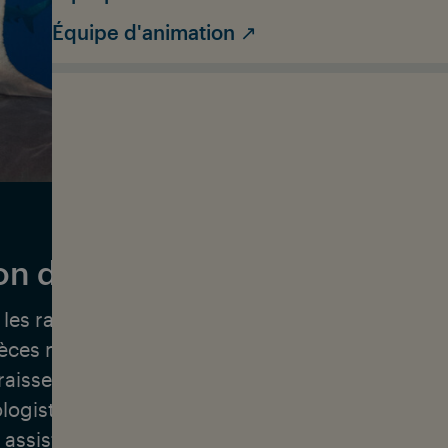
Équipe d'animation ↗
on de l'environnement
 les raies existent depuis plus de 400 millions d
èces nageaient déjà dans les océans avant mêm
aissent sur terre. Mais ces espèces ancestrales
ologiste marin James Lea n'étudie les requins qu
jà assisté à un énorme déclin de leur population -