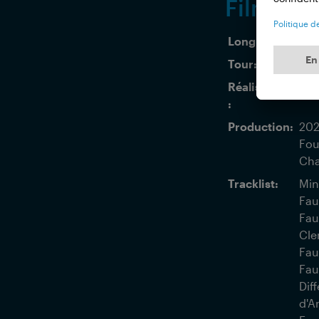
Film Fac
Longueur :
17 
Tour:
Vol
Réalisation
Pip
:
Production:
202
Fou
Cha
Tracklist:
Min
Fau
Fau
Cle
Fau
Fau
Dif
d'A