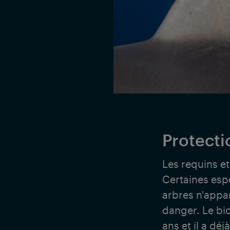
Protecti
Les requins et
Certaines esp
arbres n'appar
danger. Le bi
ans et il a dé