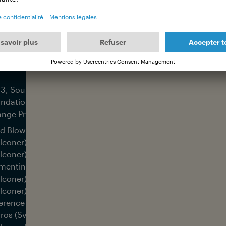
ts
min
ume 10
pa Ehrlich
3, South Africa, Save Our Seas
ndation in collaboration with Sea
nge Project
d Blowingly Awesome (Sven
lconer); Older Than Trees (Sven
lconer); Condolence (Benjamin
mentine); The Red Sea (Sven
lconer); Shifting Baselines (Sven
lconer); How Can We Make A
ference (Sven Faulconer); Welcome to
rros (Sven Faulconer); Tracking (Sven