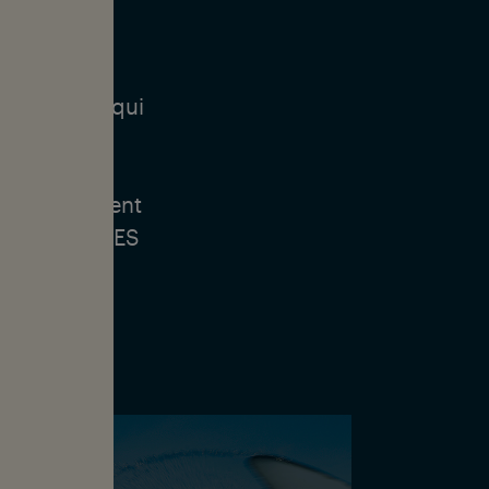
leurs
a question qui
nt
 être
maux puissent
DER THAN TREES
es marines