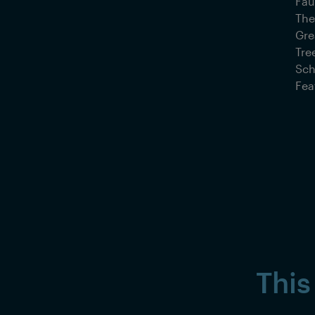
Fau
The
Gre
Tre
Sch
Fea
This