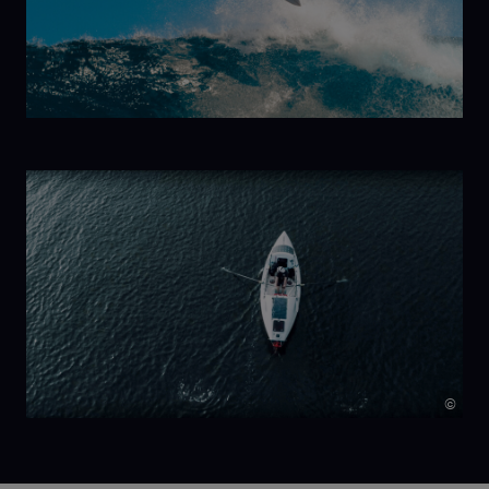
Kelp!
Trilogy:
New Wave
©