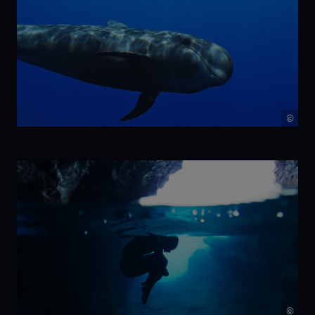
©
NIKA
©