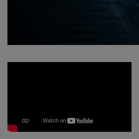
Pourtant une explication se dessine : l'ennemi du
géant des mers est invisible - et cependant
tonitruant : c'est le bruit des navires, les repérages
au sonar et les expérimentations militaires. Le
captivant documentaire
SONIC SEA
explore le sujet
et nous montre des voies pour l'avenir.