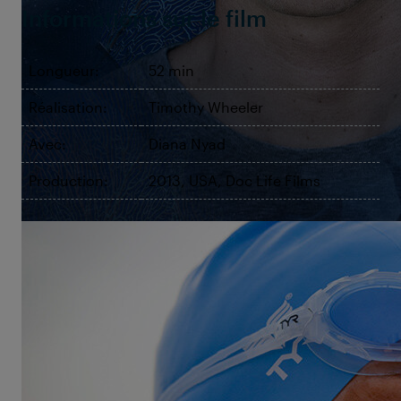
Informations sur le film
Longueur:
52 min
Réalisation:
Timothy Wheeler
Avec:
Diana Nyad
Production:
2013, USA, Doc Life Films
©Karen Christensen
The Other Shore
The Diana Nyad Story
En 2013, Diana Nyad a marqué l'histoire : elle a été la
première à traverser à la nage le passage très