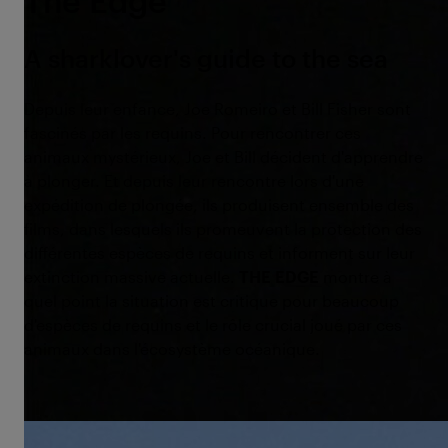
A sharklover's guide to the sea
Depuis leur enfance, Joe Romeiro et Bill Fisher sont
fascinés par les requins. Pour rencontrer ces
animaux mystérieux, Joe et Bill décident d'apprendre
à plonger. Et depuis leur rencontre lors d'une
expédition de plongée, ils produisent ensemble des
films, dans lesquels ils promeuvent la protection des
différentes espèces de requins et informent sur leur
extinction massive actuelle.
THE EDGE
montre à
quel point la situation est critique pour beaucoup
d'espèces de requins et le rôle crucial joué par ces
animaux dans l'écosystème océanique.
©Hola Sunshine