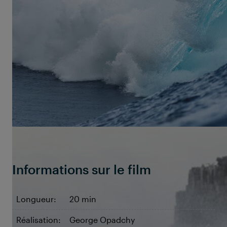
Avec ses meilleurs potes, le plus talentueux des
surfeurs part explorer la planète.
VIEW FROM A
BLUE MOON
est le 1er film de surf à être
entièrement filmé en qualité 4K et est - non
seulement grâce à ça – le meilleur film de surf de
l'année. Une balade de 12 minutes, presque ludique,
sur les vagues du monde avec un John Florence
incroyable.
©Chris Carey / Red Bull Content Pool
Informations sur le film
Longueur:
20 min
Réalisation:
George Opadchy