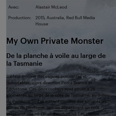
Avec:
Alastair McLeod
Production:
2015, Australia, Red Bull Media
House
My Own Private Monster
De la planche à voile au large de
la Tasmanie
S'il faut trouver des vagues puissantes et
redoutables, alors direction Pedra Branca et
Eddystone. Ces deux rochers sont situés à 26
kilomètres au large de la côte de Tasmanie, au milieu
du Pacifique Sud et attirent comme des aimants les
glaces de l'Arctique. Jamais auparavant un seul
véliplanchiste ne s'était aventuré ici. Les chutes