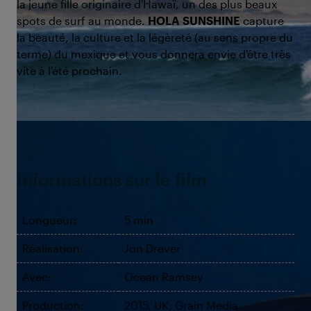
la jeune fille originaire d'Hawaï, un des plus beaux
spots de surf au monde.
HOLA SUNSHINE
capture
la beauté, la culture et la légèreté (au sens propre du
terme) du mexique et vous donnera envie d'être très
vite à l'été prochain.
©Born to
Informations sur le film
Longueur:
5 min
Réalisation:
Jon Drever
Avec:
Ocean Ramsey
Production:
2015, UK, Grain Media