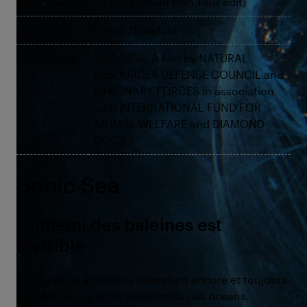
Longueur:
22 min (Ocean Film Tour edit)
Réalisation:
Daniel Hinerfeld
Production:
2015, USA, A film by NATURAL
RESOURCES DEFENSE COUNCIL and
IMAGINARY FORCES in association
with INTERNATIONAL FUND FOR
ANIMAL WELFARE and DIAMOND
DOCS
Sonic Sea
l'ennemi des baleines est
invisible
Les baleines échouées déroutent encore et toujours
les chercheurs et les passionnés des océans.