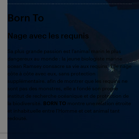
Born To
Nage avec les requnis
Sa plus grande passion est l’animal marin le plus
dangereux au monde : la jeune biologiste marine
ocean Ramsey consacre sa vie aux requins. Elle nage
côte à côte avec eux, sans protection
supplémentaire. afin de montrer que les requins ne
sont pas des monstres, elle a fondé son propre
institut de recherche océanique et de protection de
la biodiversité.
BORN TO
montre une relation étroite
et inhabituelle entre l’Homme et cet animal tant
redouté.