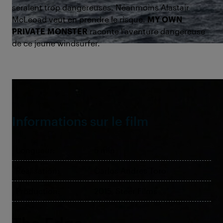
seraient trop dangereuses. Néanmoins Alastair
McLeoad veut en prendre le risque.
MY OWN
PRIVATE MONSTER
raconte l'aventure dangereuse
de ce jeune windsurfer.
©The Edge
Informations sur le film
Longueur:
5 min
Réalisation:
Carlos Andres Toro
Production:
2015, Steer Films
The Edge