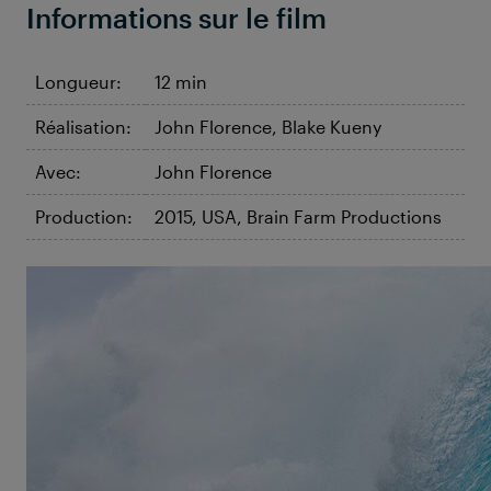
Informations sur le film
Longueur:
12 min
Réalisation:
John Florence, Blake Kueny
Avec:
John Florence
Production:
2015, USA, Brain Farm Productions
©Domenic Mosquiera
View from a Blue Moon
Depuis la mer turquoise du Pacifique Sud jusqu'aux
eaux plus sombres et encore inexplorées de l'Afrique
du Sud : John Florence, né à Hawaï, est à la
recherche des spots de surf les plus fous du monde.