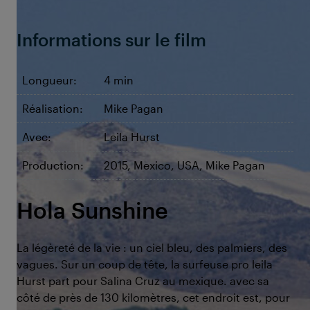
Informations sur le film
Longueur:
4 min
Réalisation:
Mike Pagan
Avec:
Leila Hurst
Production:
2015, Mexico, USA, Mike Pagan
Hola Sunshine
La légèreté de la vie : un ciel bleu, des palmiers, des
vagues. Sur un coup de tête, la surfeuse pro leila
Hurst part pour Salina Cruz au mexique. avec sa
côté de près de 130 kilomètres, cet endroit est, pour