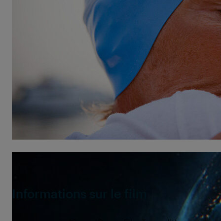
dangereux qui sépare Cuba et la Floride – sans
pause et sans être protégée des requins. Le film suit
l’athlète légendaire lors de cinq tentatives
angoissantes de traversées à la nage entre Cuba et
la Floride, un tour de force de 53 heures, qui exigera
d'elle toute son endurance physique – et mentale.
THE OTHER SHORE
raconte l'histoire d'une femme,
qui poursuit son but avec une passion incroyable,
poussée par une obsession sportive et les fantômes
de son passé.
©Sonic Sea
Informations sur le film